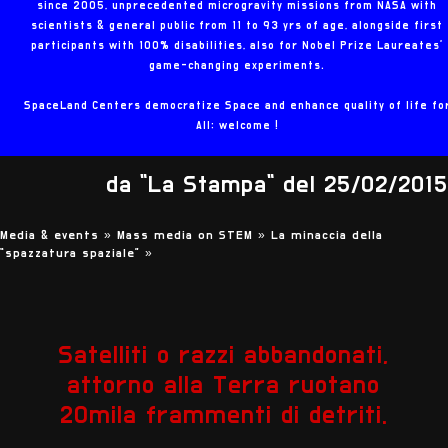
since 2005, unprecedented microgravity missions from NASA with
scientists & general public from 11 to 93 yrs of age, alongside first
participants with 100% disabilities, also for Nobel Prize Laureates'
game-changing experiments.
SpaceLand Centers democratize Space and enhance quality of life fo
All: welcome !
da "La Stampa" del 25/02/2015
Media & events »
Mass media on STEM »
La minaccia della
“spazzatura spaziale”
»
Satelliti o razzi abbandonati,
attorno alla Terra ruotano
20mila frammenti di detriti.