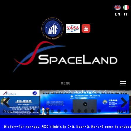
EN
IT
MENU
Prev
Next
ious
History-1st non-gov. R&D flights in 0-G, Moon-G, Mars-G open to anybo