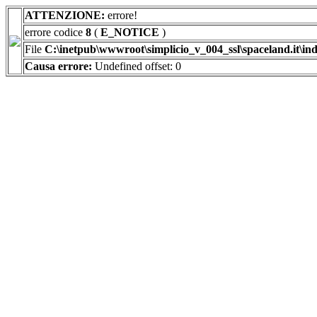
ATTENZIONE:
errore!
errore codice
8
(
E_NOTICE
)
File
C:\inetpub\wwwroot\simplicio_v_004_ssl\spaceland.it\in
Causa errore:
Undefined offset: 0